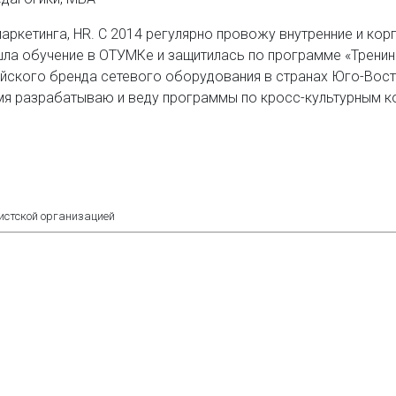
аркетинга, HR. C 2014 регулярно провожу внутренние и кор
ла обучение в ОТУМКе и защитилась по программе «Тренинг
ского бренда сетевого оборудования в странах Юго-Восточ
мя разрабатываю и веду программы по кросс-культурным ко
мистской организацией
тики Развития». Все права защищены