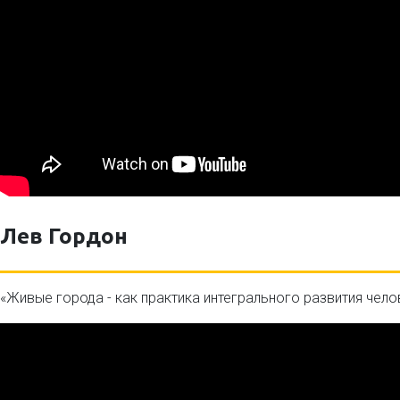
Лев Гордон
«Живые города - как практика интегрального развития чел