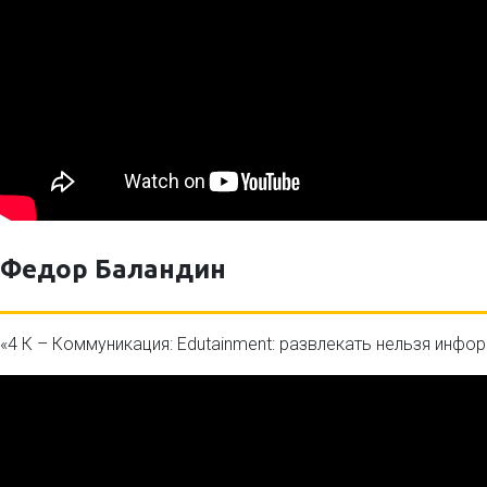
Федор Баландин
«4 К – Коммуникация: Edutainment: развлекать нельзя инфо