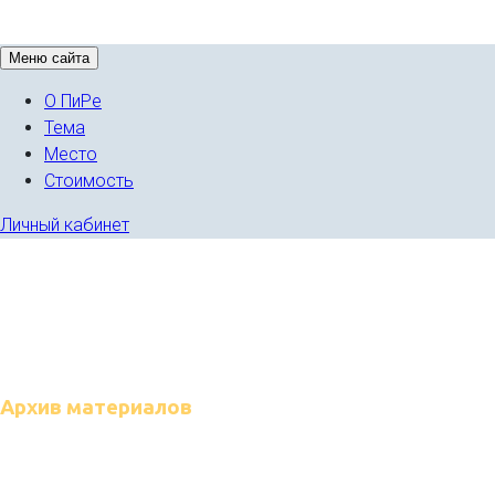
Меню сайта
О ПиРе
Тема
Место
Стоимость
Личный кабинет
Архив материалов
Материалы и презентации