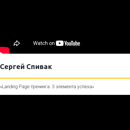
Сергей Спивак
«Landing Page тренинга. 3 элемента успеха»