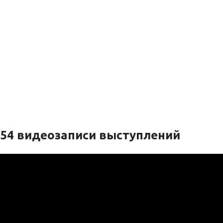
с фестиваля ПиР-2019
Посмотрите видео и презентации с прошлых фестивалей, ч
54 видеозаписи выступлений